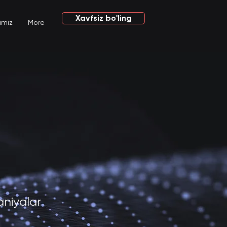
Xavfsiz bo'ling
imiz
More
niyalar