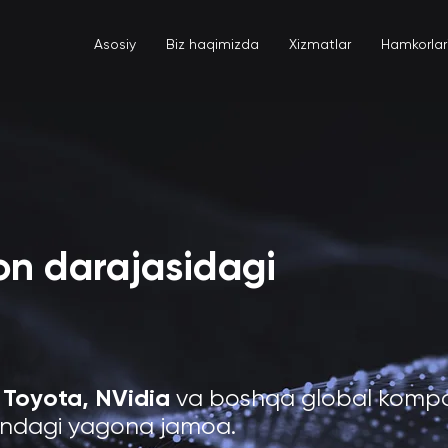
Asosiy
Biz haqimizda
Xizmatlar
Hamkorlar
on darajasidagi
Toyota, NVidia
va boshqa global kompa
ondagi yagona jamoa.