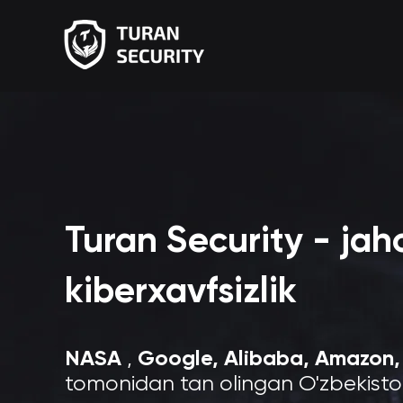
Turan Security - jah
kiberxavfsizlik
NASA
Google, Alibaba,
Amazon, 
,
tomonidan tan olingan O'zbekist