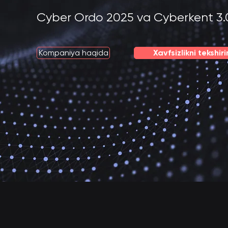
Cyber Ordo 2025 va Cyberkent 3.0 g
Kompaniya haqida
Xavfsizlikni tekshir