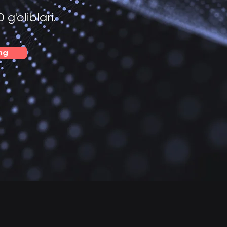
'oliblari.
ing